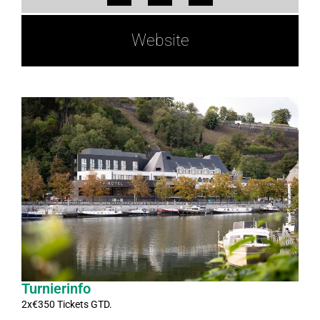
Website
Turnierinfo
2x€350 Tickets GTD.