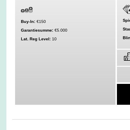
Spi
Buy-In:
€
150
Sta
Garantiesumme:
€
5.000
Bli
Lat. Reg Level:
10