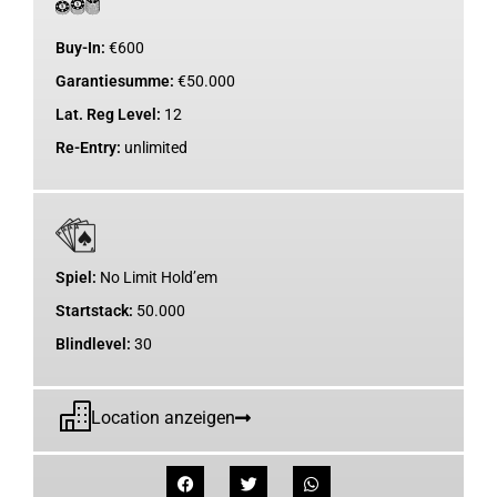
Buy-In:
€
600
Garantiesumme:
€
50.000
Lat. Reg Level:
12
Re-Entry:
unlimited
Spiel:
No Limit Hold’em
Startstack:
50.000
Blindlevel:
30
Location anzeigen