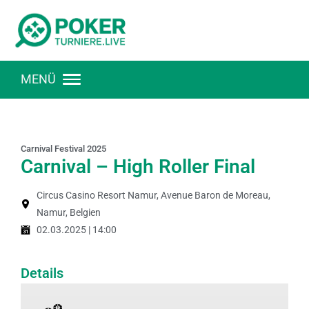
MENÜ
Carnival Festival 2025
Carnival – High Roller Final
Circus Casino Resort Namur, Avenue Baron de Moreau,
Namur, Belgien
02.03.2025 | 14:00
Details