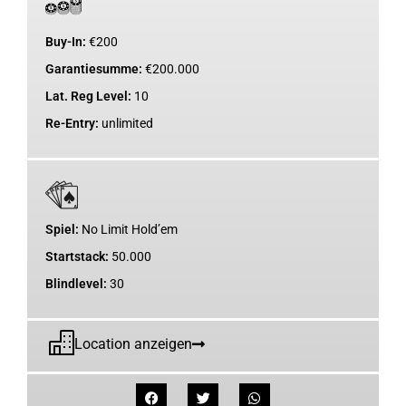
Buy-In:
€
200
Garantiesumme:
€
200.000
Lat. Reg Level:
10
Re-Entry:
unlimited
Spiel:
No Limit Hold’em
Startstack:
50.000
Blindlevel:
30
Location anzeigen