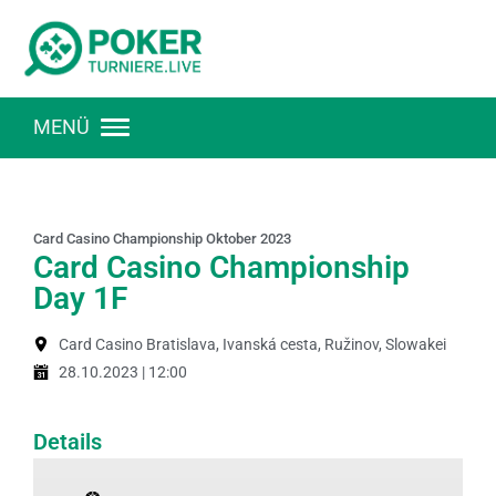
MENÜ
Card Casino Championship Oktober 2023
Card Casino Championship
Day 1F
Card Casino Bratislava, Ivanská cesta, Ružinov, Slowakei
28.10.2023 | 12:00
Details