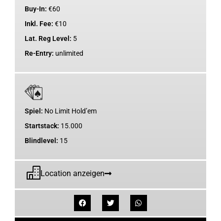
Buy-In:
€
60
Inkl. Fee:
€
10
Lat. Reg Level:
5
Re-Entry:
unlimited
Spiel:
No Limit Hold’em
Startstack:
15.000
Blindlevel:
15
Location anzeigen