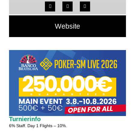
Website
Turnierinfo
6% Staff. Day 1 Flights – 10%.