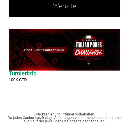
Website
Turnierinfo
100K GTD
Druckfehler und Irrtümer vorbehalten.
Da jedes Casino kurzfristige Änderungen vornehmen kann, bitte immer
auch auf der jeweiligen Casinoseite nachschauen!