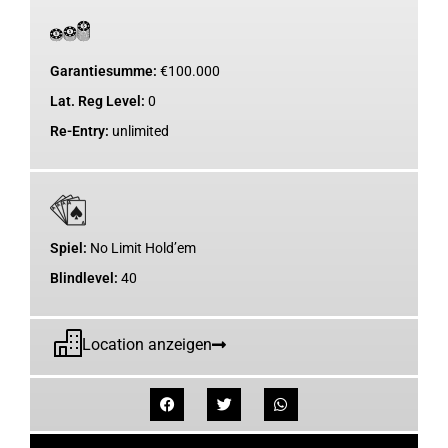
Garantiesumme:
€
100.000
Lat. Reg Level:
0
Re-Entry:
unlimited
Spiel:
No Limit Hold’em
Blindlevel:
40
Location anzeigen