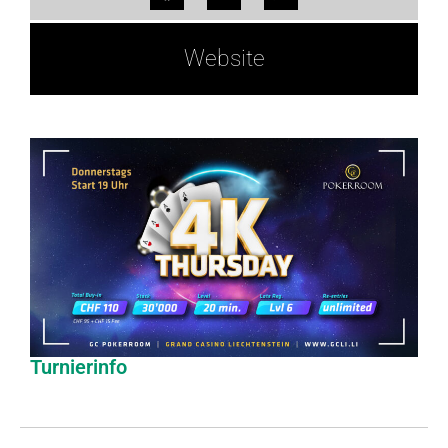
Website
Turnierinfo