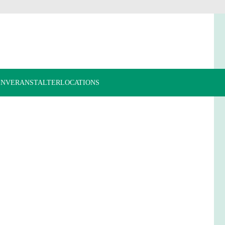
EN
VERANSTALTER
LOCATIONS