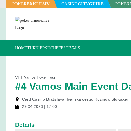
POKER
EXKLUSIV
CASINO
CITYGUIDE
POKER
HOME
TURNIERSUCHE
FESTIVALS
VPT Vamos Poker Tour
#4 Vamos Main Event D
Card Casino Bratislava, Ivanská cesta, Ružinov, Slowakei
29.04.2023 | 17:00
Details