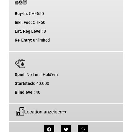
Buy-In:
CHF
550
Inkl. Fee:
CHF
50
Lat. Reg Level:
8
Re-Entry:
unlimited
Spiel:
No Limit Hold’em
Startstack:
40.000
Blindlevel:
40
Location anzeigen