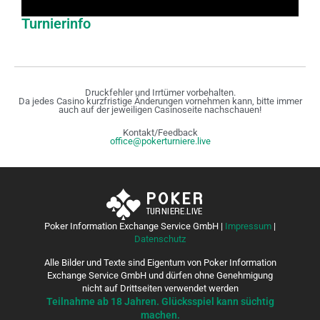
Turnierinfo
Druckfehler und Irrtümer vorbehalten.
Da jedes Casino kurzfristige Änderungen vornehmen kann, bitte immer
auch auf der jeweiligen Casinoseite nachschauen!
Kontakt/Feedback
office@pokerturniere.live
POKER
TURNIERE.LIVE
Poker Information Exchange Service GmbH |
Impressum
|
Datenschutz
Alle Bilder und Texte sind Eigentum von Poker Information
Exchange Service GmbH und dürfen ohne Genehmigung
nicht auf Drittseiten verwendet werden
Teilnahme ab 18 Jahren. Glücksspiel kann süchtig
machen.​