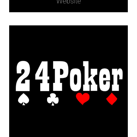
Website