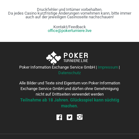
Druckfehler und Irrtümer vorbehalten.
Da jedes Casino kurzfristige Änderungen vornehmen kann, bitte immer
auch auf der jeweiligen Casinoseite nachschauen!
Kontakt/Feedback
office@pokerturniere.live
POKER
TURNIERE.LIVE
Poker Information Exchange Service GmbH |
Impressum
|
Datenschutz
Alle Bilder und Texte sind Eigentum von Poker Information
Exchange Service GmbH und dürfen ohne Genehmigung
nicht auf Drittseiten verwendet werden
Teilnahme ab 18 Jahren. Glücksspiel kann süchtig
machen.​