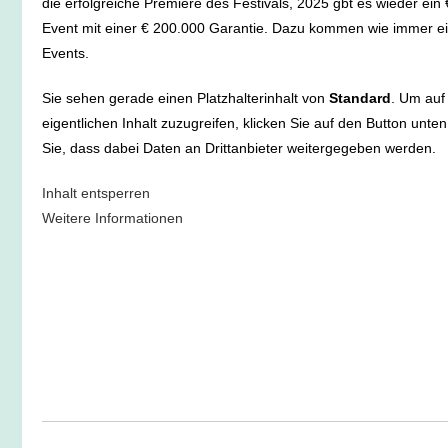
die erfolgreiche Premiere des Festivals, 2025 gbt es wieder ein
Event mit einer € 200.000 Garantie. Dazu kommen wie immer ei
Events.
Sie sehen gerade einen Platzhalterinhalt von
Standard
. Um auf
eigentlichen Inhalt zuzugreifen, klicken Sie auf den Button unten
Sie, dass dabei Daten an Drittanbieter weitergegeben werden.
Inhalt entsperren
Weitere Informationen