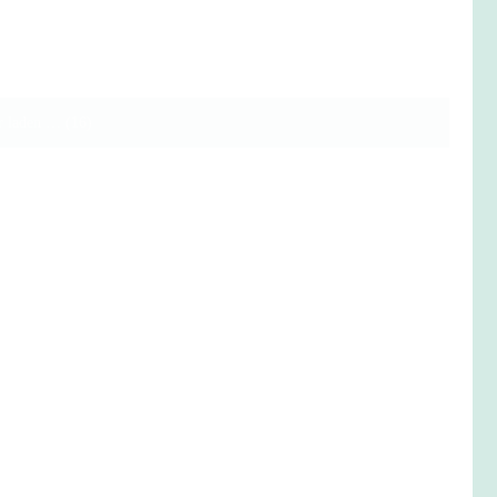
 laden … (16)