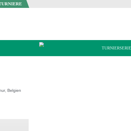
TURNIERE
TURNIERSERI
ur, Belgien