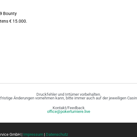
 9 Bounty
tens € 15.000.
Druckfehler und Irrtümer vorbehalten.
fristige Änderungen vornehmen kann, bitte immer auch auf der jeweiligen Cas
Kontakt/Feedback
office@pokerturniere.live
ervice GmbH |
Impressum
|
Datenschutz