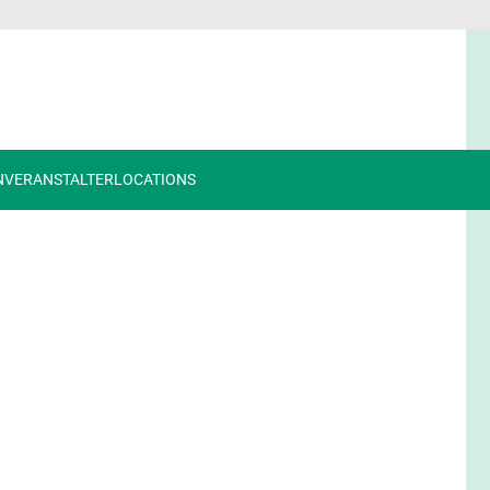
N
VERANSTALTER
LOCATIONS