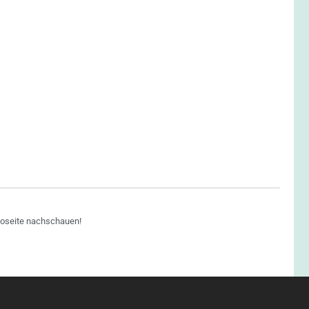
inoseite nachschauen!