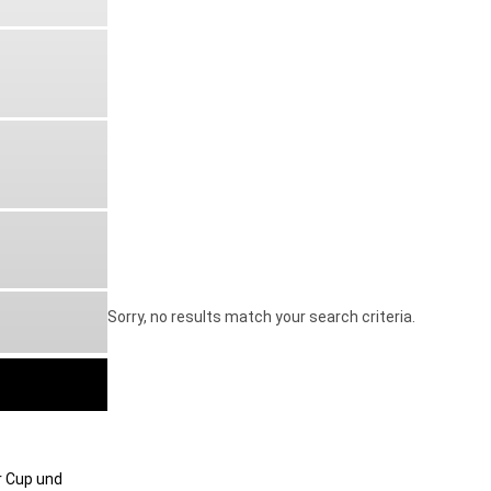
Sorry, no results match your search criteria.
r Cup und