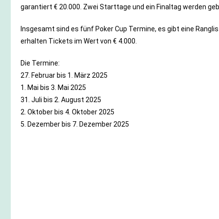
garantiert € 20.000. Zwei Starttage und ein Finaltag werden ge
Insgesamt sind es fünf Poker Cup Termine, es gibt eine Ranglist
erhalten Tickets im Wert von € 4.000.
Die Termine:
27. Februar bis 1. März 2025
1. Mai bis 3. Mai 2025
31. Juli bis 2. August 2025
2. Oktober bis 4. Oktober 2025
5. Dezember bis 7. Dezember 2025