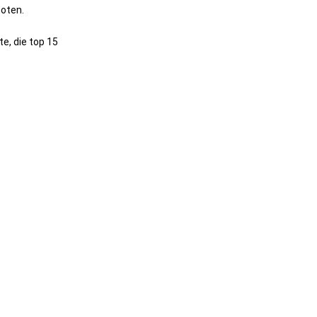
boten.
e, die top 15