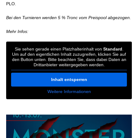
PLO.
Bei den Turnieren werden 5 % Tronc vom Preispool abgezogen.
Mehr Infos:
Sie sehen gerade einen Platzhalterinhalt von
Standard
.
Um auf den eigentlichen Inhalt zuzugreifen, klicken Sie auf
den Button unten. Bitte beachten Sie, dass dabei Daten an
Drittanbieter weitergegeben werden.
Inhalt entsperren
Weitere Informationen