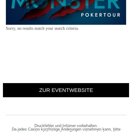
Sorry, no results match your search criteria.
ZUR EVENTWEBSITE
Druckfehler und Irrtümer vorbehalten.
Da jedes Casino kurzfristige Änderungen vornehmen kann, bitte