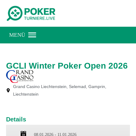
MENÜ
GCLI Winter Poker Open 2026
Grand Casino Liechtenstein, Selemad, Gamprin,
Liechtenstein
Details
08.01.2026 - 11.01.2026