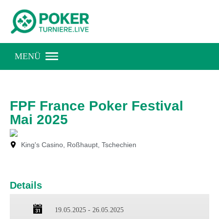
MENÜ
FPF France Poker Festival
Mai 2025
King's Casino, Roßhaupt, Tschechien
Details
19.05.2025 - 26.05.2025