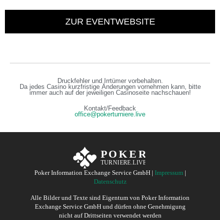
ZUR EVENTWEBSITE
Druckfehler und Irrtümer vorbehalten.
Da jedes Casino kurzfristige Änderungen vornehmen kann, bitte
immer auch auf der jeweiligen Casinoseite nachschauen!
Kontakt/Feedback
office@pokerturniere.live
POKER
TURNIERE.LIVE
Poker Information Exchange Service GmbH |
Impressum
|
Datenschutz
Alle Bilder und Texte sind Eigentum von Poker Information
Exchange Service GmbH und dürfen ohne Genehmigung
nicht auf Drittseiten verwendet werden