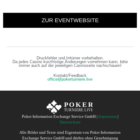
ZUR EVENTWEBSITE
Druckfehler und Irrtümer vorbehalten.
Da jedes Casino kurzfristige Änderungen vornehmen kann, bitte
immer auch auf der jeweiligen Casinoseite nachschauen!
Kontakt/Feedback
office@pokerturniere.live
POKER
TURNIERE.LIVE
Poker Information Exchange Service GmbH |
Impressum
|
Datenschutz
Alle Bilder und Texte sind Eigentum von Poker Information
Exchange Service GmbH und dürfen ohne Genehmigung