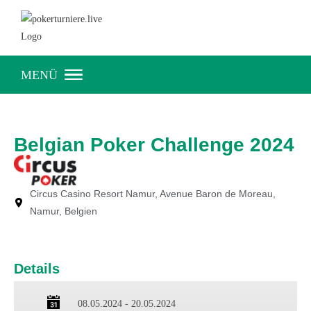
MENÜ
Belgian Poker Challenge 2024
Circus Casino Resort Namur, Avenue Baron de Moreau,
Namur, Belgien
Details
08.05.2024 - 20.05.2024